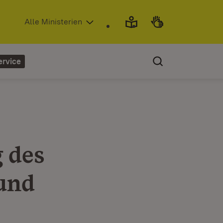
(Öffnet in neuem Fenster)
Alle Ministerien
ervice
 des
und