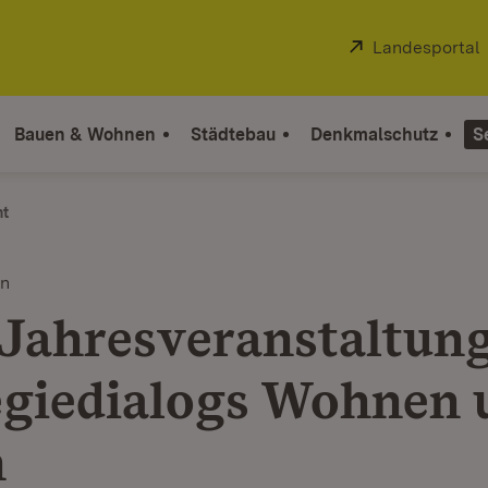
Extern:
Landesportal
Bauen & Wohnen
Städtebau
Denkmalschutz
S
ht
en
 Jahresveranstaltung
egiedialogs Wohnen 
n