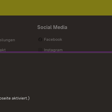
Social Media
Facebook
eilungen
akt
Instagram
LinkedIn
Social Wall
Youtube
eite aktiviert.)
Zum Sei
Benutzungshinweise
Impressum
Cookies