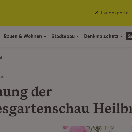
Extern:
Landesportal
Bauen & Wohnen
Städtebau
Denkmalschutz
S
ht
au
nung der
sgartenschau Heilb