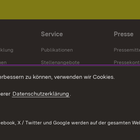
Service
Presse
cklung
Publikationen
Pressemitt
nen
Stellenangebote
Pressekont
Kontakt
Mediathek
erbessern zu können, verwenden wir Cookies.
tz
Anfahrt
serer
Datenschutzerklärung
.
ebook, X / Twitter und Google werden auf der gesamten Webs
Kontakt
Datenschutz
Erklärung zur Barrierefreiheit