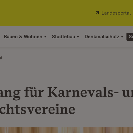
Extern:
Landesportal
Bauen & Wohnen
Städtebau
Denkmalschutz
S
ht
ng für Karnevals- u
chtsvereine