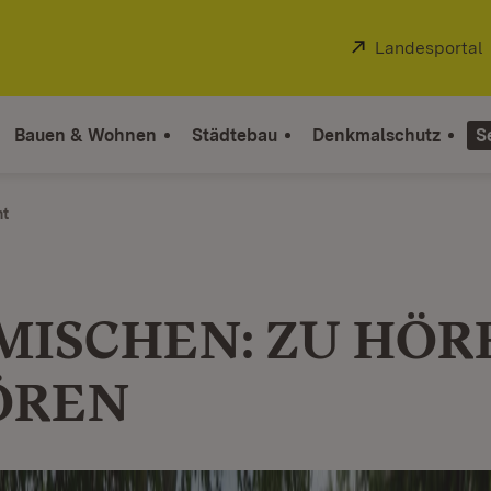
Extern:
Landesportal
Bauen & Wohnen
Städtebau
Denkmalschutz
S
ht
MISCHEN: ZU HÖR
ÖREN