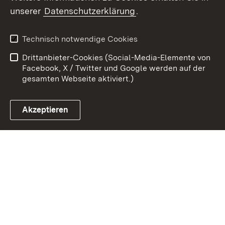
Zum 
unserer
Datenschutzerklärung
.
Kontakt
Datenschutz
Erklärung zur
Benutzungshinweise
Technisch notwendige Cookies
Barrierefreiheit
Drittanbieter-Cookies (Social-Media-Elemente von
Impressum
Cookies
Facebook, X / Twitter und Google werden auf der
gesamten Webseite aktiviert.)
Akzeptieren
Link zum Landesportal