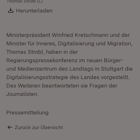
Thomas Strobl (l.)
Th
Download:
Herunterladen
(Öffnet in neuem Fenster)
Ministerpräsident Winfried Kretschmann und der
Minister für Inneres, Digitalisierung und Migration,
Thomas Strobl, haben in der
Regierungspressekonferenz im neuen Bürger-
und Medienzentrum des Landtags in Stuttgart die
Digitalisierungsstrategie des Landes vorgestellt.
Des Weiteren beantworteten sie Fragen der
Journalisten.
Pressemitteilung
Zurück zur Übersicht