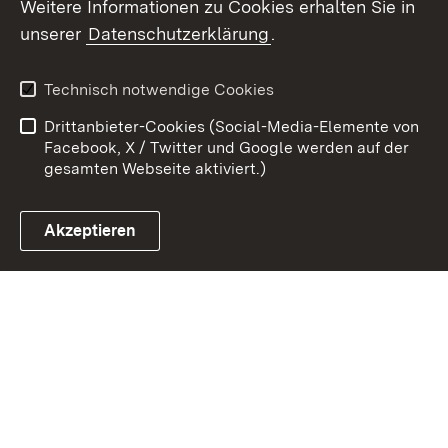
Weitere Informationen zu Cookies erhalten Sie in
Zum 
unserer
Datenschutzerklärung
.
Kontakt
Datenschutz
Erklärung zur
Benutzungshinweise
Technisch notwendige Cookies
Barrierefreiheit
Drittanbieter-Cookies (Social-Media-Elemente von
Impressum
Cookies
Facebook, X / Twitter und Google werden auf der
gesamten Webseite aktiviert.)
Akzeptieren
Link zum Landesportal