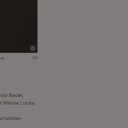
1/5
ut,
sia Bauer,
ter Manne Lucha
rnalisten