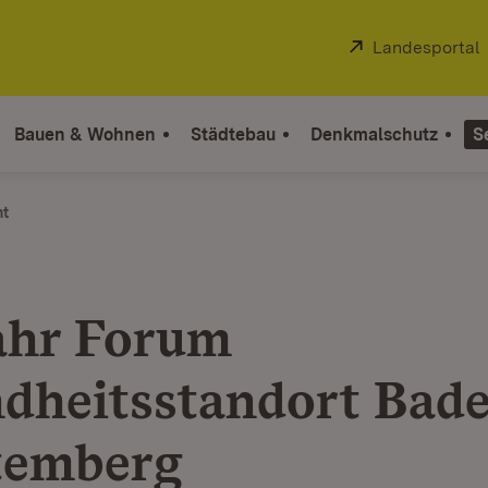
Extern:
Landesportal
Bauen & Wohnen
Städtebau
Denkmalschutz
S
ht
ahr Forum
dheitsstandort Bad
temberg