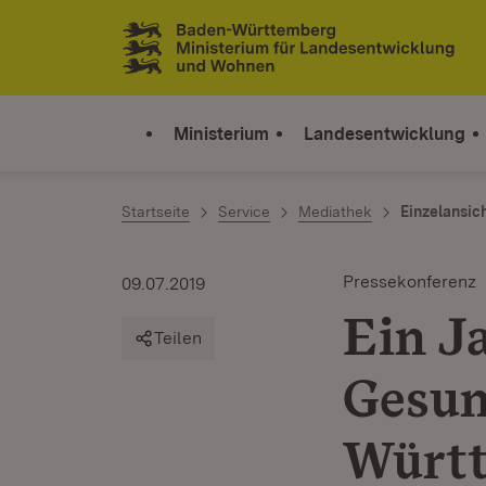
Zum Inhalt springen
Link zur Startseite
Ministerium
Landesentwicklung
Startseite
Service
Mediathek
Einzelansic
Pressekonferenz
09.07.2019
Ein J
Teilen
Gesun
Würt