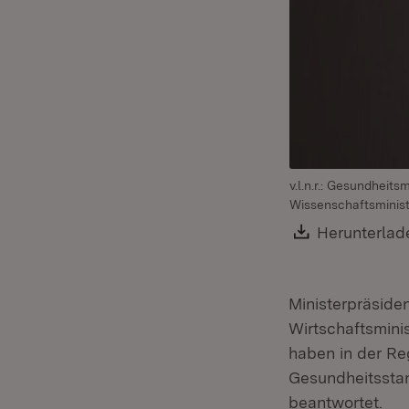
v.l.n.r.: Gesundheit
Wissenschaftsminist
Download:
Herunterlad
Ministerpräside
Wirtschaftsmini
haben in der Re
Gesundheitsstan
beantwortet.