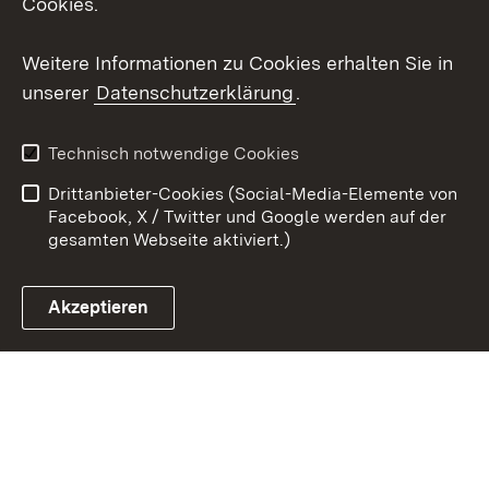
Cookies.
Youtube
Weitere Informationen zu Cookies erhalten Sie in
Zum 
unserer
Datenschutzerklärung
.
Kontakt
Datenschutz
Erklärung zur
Benutzungshinweise
Technisch notwendige Cookies
Barrierefreiheit
Drittanbieter-Cookies (Social-Media-Elemente von
Impressum
Cookies
Facebook, X / Twitter und Google werden auf der
gesamten Webseite aktiviert.)
Akzeptieren
Link zum Landesportal