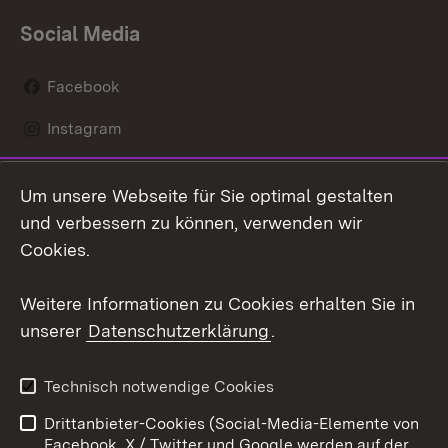
Social Media
Facebook
Instagram
LinkedIn
Um unsere Webseite für Sie optimal gestalten
Social Wall
und verbessern zu können, verwenden wir
Cookies.
Youtube
Weitere Informationen zu Cookies erhalten Sie in
Zum 
unserer
Datenschutzerklärung
.
Kontakt
Datenschutz
Erklärung zur
Benutzungshinweise
Technisch notwendige Cookies
Barrierefreiheit
Drittanbieter-Cookies (Social-Media-Elemente von
Impressum
Cookies
Facebook, X / Twitter und Google werden auf der