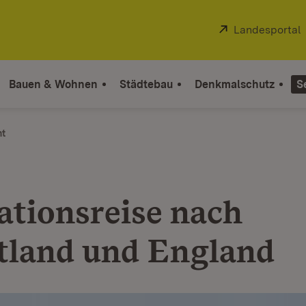
Extern:
Landesportal
Bauen & Wohnen
Städtebau
Denkmalschutz
S
ht
ationsreise nach
tland und England