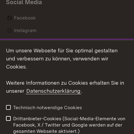
Social Media
Facebook
Instagram
LinkedIn
Um unsere Webseite für Sie optimal gestalten
Social Wall
und verbessern zu können, verwenden wir
Cookies.
Youtube
Weitere Informationen zu Cookies erhalten Sie in
Zum 
unserer
Datenschutzerklärung
.
Kontakt
Datenschutz
Erklärung zur
Benutzungshinweise
Technisch notwendige Cookies
Barrierefreiheit
Drittanbieter-Cookies (Social-Media-Elemente von
Impressum
Cookies
Facebook, X / Twitter und Google werden auf der
gesamten Webseite aktiviert.)