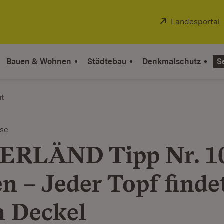
Extern:
Landesportal
Bauen & Wohnen
Städtebau
Denkmalschutz
S
ht
ise
ERLÄND Tipp Nr. 1
n – Jeder Topf finde
n Deckel