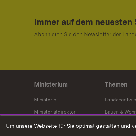
Immer auf dem neuesten
Abonnieren Sie den Newsletter der Land
Ministerium
Themen
Ministerin
Landesentwi
Ministerialdirektor
Bauen & Woh
Organisation und Aufgaben
Städtebau
Um unsere Webseite für Sie optimal gestalten und v