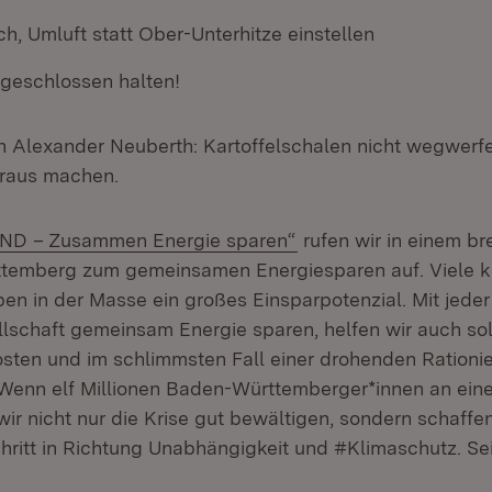
, Umluft statt Ober-Unterhitze einstellen
geschlossen halten!
Alexander Neuberth: Kartoffelschalen nicht wegwerf
draus machen.
D – Zusammen Energie sparen“
rufen wir in einem br
temberg zum gemeinsamen Energiesparen auf. Viele kl
 in der Masse ein großes Einsparpotenzial. Mit jeder
ellschaft gemeinsam Energie sparen, helfen wir auch so
osten und im schlimmsten Fall einer drohenden Ration
 Wenn elf Millionen Baden-Württemberger*innen an ein
wir nicht nur die Krise gut bewältigen, sondern schaf
hritt in Richtung Unabhängigkeit und #Klimaschutz. Sei