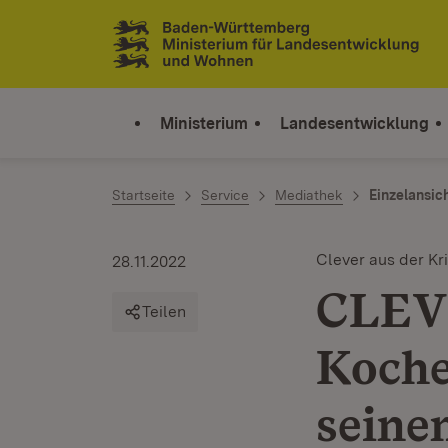
Zum Inhalt springen
Link zur Startseite
Ministerium
Landesentwicklung
Startseite
Service
Mediathek
Einzelansic
Clever aus der Kr
28.11.2022
CLEV
Teilen
Koche
seine