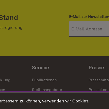
 Stand
E-Mail zur Newslett
esregierung.
Service
Presse
cklung
Publikationen
Pressemitt
nen
Stellenangebote
Pressekont
Kontakt
Mediathek
erbessern zu können, verwenden wir Cookies.