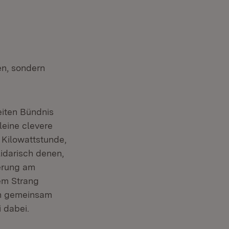
en, sondern
eiten Bündnis
eine clevere
 Kilowattstunde,
lidarisch denen,
ierung am
em Strang
fen gemeinsam
 dabei.