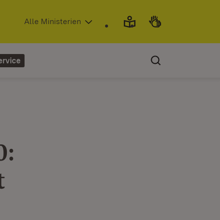
(Öffnet in neuem Fenster)
Alle Ministerien
ervice
0:
t