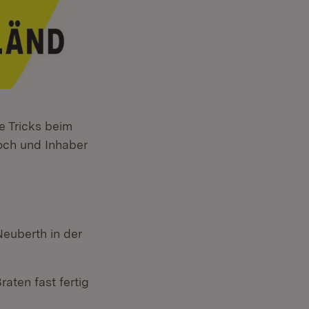
e Tricks beim
och und Inhaber
euberth in der
aten fast fertig