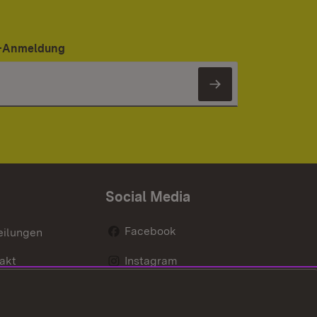
er-Anmeldung
Newsletter 
Social Media
Facebook
eilungen
akt
Instagram
LinkedIn