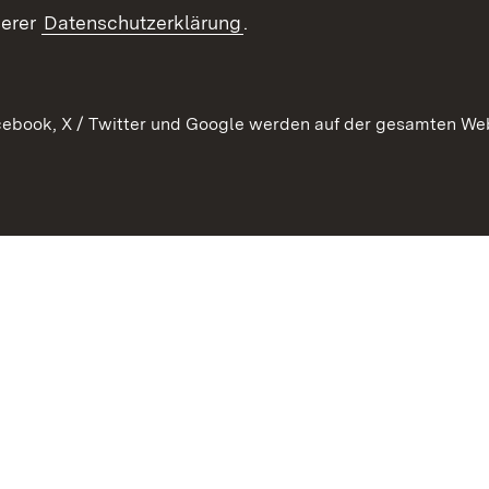
tz
Anfahrt
serer
Datenschutzerklärung
.
ebook, X / Twitter und Google werden auf der gesamten Webs
Kontakt
Datenschutz
Erklärung zur Barrierefreiheit