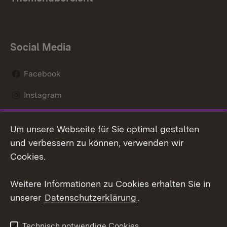
Social Media
Facebook
Instagram
LinkedIn
Um unsere Webseite für Sie optimal gestalten
Social Wall
und verbessern zu können, verwenden wir
Cookies.
Youtube
Weitere Informationen zu Cookies erhalten Sie in
Zum 
unserer
Datenschutzerklärung
.
Kontakt
Datenschutz
Erklärung zur
Benutzungshinweise
Technisch notwendige Cookies