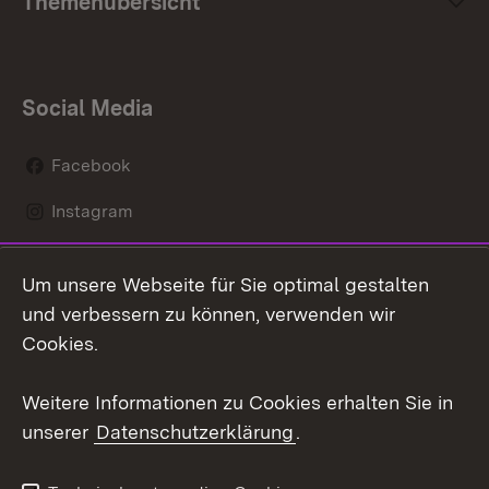
Themenübersicht
Social Media
Facebook
Instagram
LinkedIn
Um unsere Webseite für Sie optimal gestalten
Social Wall
und verbessern zu können, verwenden wir
Cookies.
Youtube
Weitere Informationen zu Cookies erhalten Sie in
Zum 
unserer
Datenschutzerklärung
.
Kontakt
Datenschutz
Erklärung zur
Benutzungshinweise