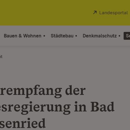
Extern:
Landesportal
Bauen & Wohnen
Städtebau
Denkmalschutz
S
ht
rempfang der
sregierung in Bad
senried