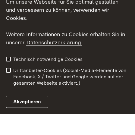
Um unsere Webseite für Sie optimal gestalten
Social Wall
und verbessern zu können, verwenden wir
Cookies.
Youtube
Weitere Informationen zu Cookies erhalten Sie in
Zum 
unserer
Datenschutzerklärung
.
Kontakt
Datenschutz
Erklärung zur
Benutzungshinweise
Technisch notwendige Cookies
Barrierefreiheit
Drittanbieter-Cookies (Social-Media-Elemente von
Impressum
Cookies
Facebook, X / Twitter und Google werden auf der
gesamten Webseite aktiviert.)
Akzeptieren
Link zum Landesportal