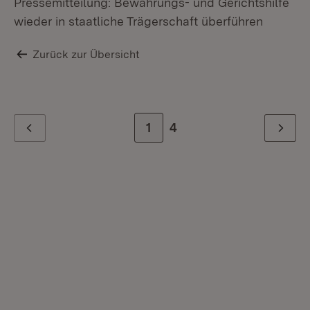
Pressemitteilung: Bewährungs- und Gerichtshilfe
wieder in staatliche Trägerschaft überführen
Zurück zur Übersicht
Zur Seite
1
Zur letzten Seite
4
Zurück
Weiter