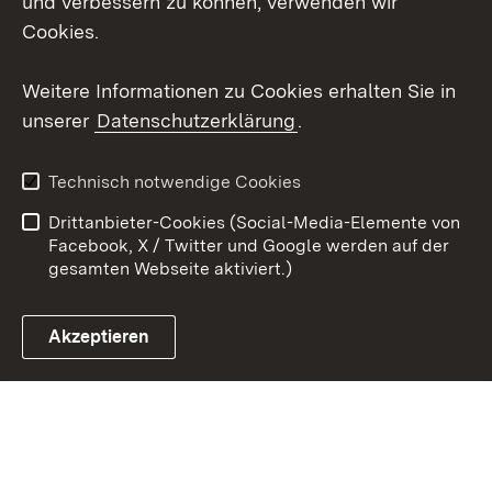
und verbessern zu können, verwenden wir
Cookies.
Youtube
Weitere Informationen zu Cookies erhalten Sie in
Zum 
unserer
Datenschutzerklärung
.
Kontakt
Datenschutz
Erklärung zur
Benutzungshinweise
Technisch notwendige Cookies
Barrierefreiheit
Drittanbieter-Cookies (Social-Media-Elemente von
Impressum
Cookies
Facebook, X / Twitter und Google werden auf der
gesamten Webseite aktiviert.)
Akzeptieren
Link zum Landesportal