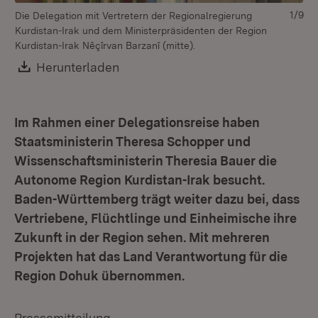
1/9
Die Delegation mit Vertretern der Regionalregierung
Kurdistan-Irak und dem Ministerpräsidenten der Region
Kurdistan-Irak Nêçîrvan Barzanî (mitte).
Download:
Herunterladen
(Öffnet in neuem Fenster)
Di
Im Rahmen einer Delegationsreise haben
Ku
Staatsministerin Theresa Schopper und
Mi
Wissenschaftsministerin Theresia Bauer die
Ba
Autonome Region Kurdistan-Irak besucht.
Baden-Württemberg trägt weiter dazu bei, dass
Vertriebene, Flüchtlinge und Einheimische ihre
Zukunft in der Region sehen. Mit mehreren
Projekten hat das Land Verantwortung für die
Region Dohuk übernommen.
Pressemitteilung