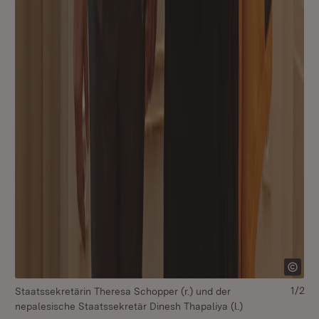
1/2
Staatssekretärin Theresa Schopper (r.) und der
Gr
nepalesische Staatssekretär Dinesh Thapaliya (l.)
(v