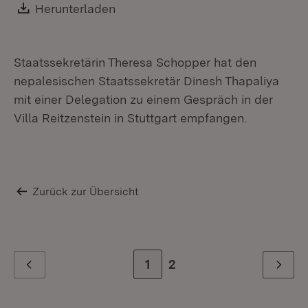
Din
Download:
Herunterladen
(Öffnet in neuem Fenster)
Staatssekretärin Theresa Schopper hat den
nepalesischen Staatssekretär Dinesh Thapaliya
mit einer Delegation zu einem Gespräch in der
Villa Reitzenstein in Stuttgart empfangen.
Zurück zur Übersicht
Zur Seite
1
Zur letzten Seite
2
Zurück
Weiter