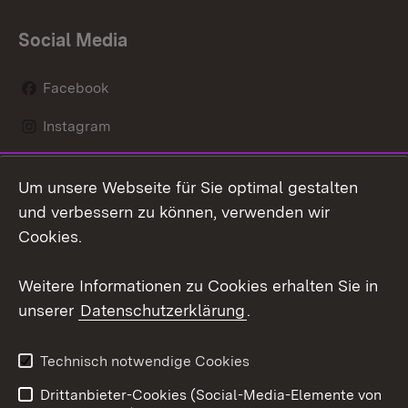
Social Media
Facebook
Instagram
LinkedIn
Um unsere Webseite für Sie optimal gestalten
Social Wall
und verbessern zu können, verwenden wir
Cookies.
Youtube
Weitere Informationen zu Cookies erhalten Sie in
Zum 
unserer
Datenschutzerklärung
.
Kontakt
Datenschutz
Erklärung zur
Benutzungshinweise
Technisch notwendige Cookies
Barrierefreiheit
Drittanbieter-Cookies (Social-Media-Elemente von
Impressum
Cookies