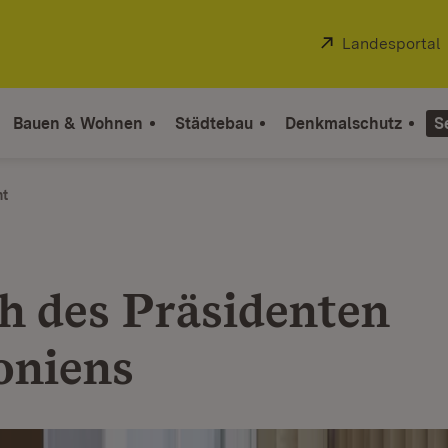
Extern:
Landesportal
Bauen & Wohnen
Städtebau
Denkmalschutz
S
ht
h des Präsidenten
oniens