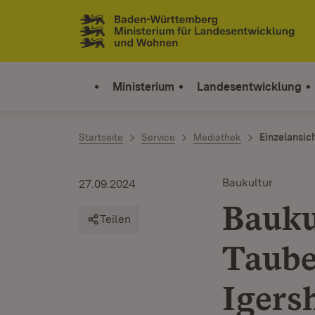
Zum Inhalt springen
Link zur Startseite
Ministerium
Landesentwicklung
Startseite
Service
Mediathek
Einzelansic
Baukultur
27.09.2024
Bauku
Teilen
Taube
Igers