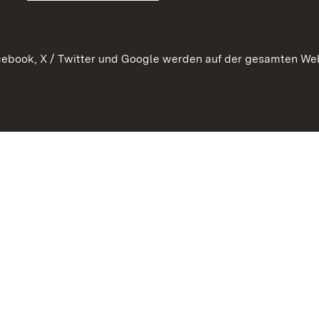
ebook, X / Twitter und Google werden auf der gesamten Webs
Kontakt
Datenschutz
Erklärung zur Barrierefreiheit