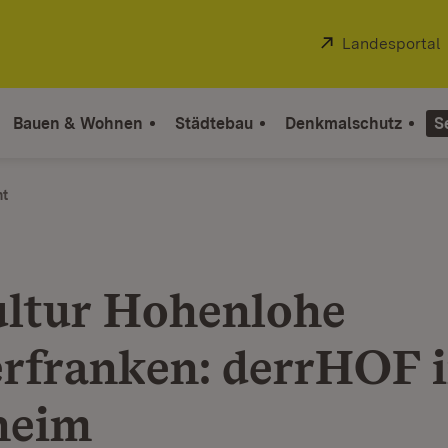
Extern:
Landesportal
Bauen & Wohnen
Städtebau
Denkmalschutz
S
ht
ltur Hohenlohe
rfranken: derrHOF 
heim