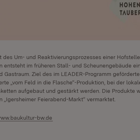
itt des Um- und Reaktivierungsprozesses einer Hofstelle
n entsteht im früheren Stall- und Scheunengebäude ei
d Gastraum. Ziel des im LEADER-Programm geförderten
zierte „vom Feld in die Flasche“-Produktion, bei der lokal
ketten aufgebaut und gestärkt werden. Die Produkte 
en „Igersheimer Feierabend-Markt“ vermarktet.
tern:
(Öffnet in neuem Fenster)
ww.baukultur-bw.de