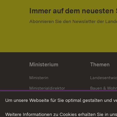
Immer auf dem neuesten
Abonnieren Sie den Newsletter der Land
Ministerium
Themen
Ministerin
Landesentwi
Ministerialdirektor
Bauen & Woh
Organisation und Aufgaben
Städtebau
Um unsere Webseite für Sie optimal gestalten und v
Denkmalschu
Weitere Informationen zu Cookies erhalten Sie in un