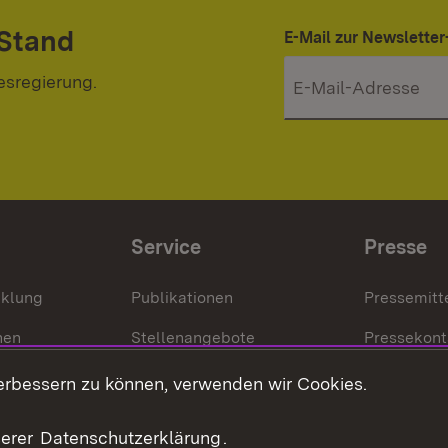
 Stand
E-Mail zur Newslett
esregierung.
Service
Presse
cklung
Publikationen
Pressemitt
nen
Stellenangebote
Pressekont
Kontakt
Mediathek
erbessern zu können, verwenden wir Cookies.
tz
Anfahrt
serer
Datenschutzerklärung
.