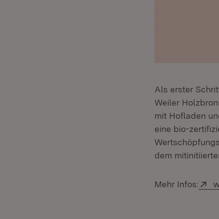
Als erster Schr
Weiler Holzbron
mit Hofladen un
eine bio-zertifi
Wertschöpfungs
dem mitinitiiert
Ex
Mehr Infos:
w