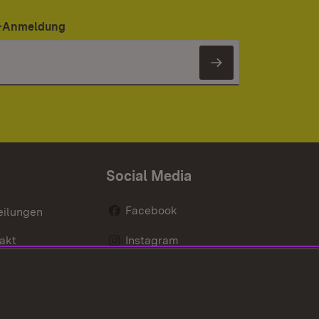
er-Anmeldung
Newsletter 
Social Media
Facebook
eilungen
akt
Instagram
LinkedIn
Social Wall