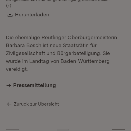
(r.)
Download:
Herunterladen
(Öffnet in neuem Fenster)
Die ehemalige Reutlinger Oberbürgermeisterin
Barbara Bosch ist neue Staatsrätin für
Zivilgesellschaft und Bürgerbeteiligung. Sie
wurde im Landtag von Baden-Württemberg
vereidigt.
Pressemitteilung
Zurück zur Übersicht