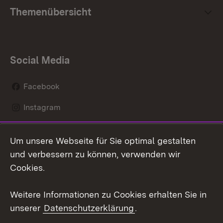
Themenübersicht
Social Media
Facebook
Instagram
LinkedIn
Um unsere Webseite für Sie optimal gestalten
Social Wall
und verbessern zu können, verwenden wir
Cookies.
Youtube
Weitere Informationen zu Cookies erhalten Sie in
Zum 
Mi
unserer
Datenschutzerklärung
.
Kontakt
Datenschutz
di