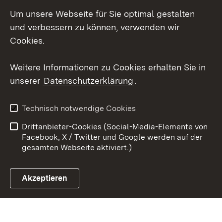
LinkedIn
Um unsere Webseite für Sie optimal gestalten
Social Wall
und verbessern zu können, verwenden wir
Cookies.
Youtube
Weitere Informationen zu Cookies erhalten Sie in
Zum 
unserer
Datenschutzerklärung
.
Kontakt
Datenschutz
Erklärung zur
Benutzungshinweise
Technisch notwendige Cookies
Barrierefreiheit
Drittanbieter-Cookies (Social-Media-Elemente von
Impressum
Cookies
Facebook, X / Twitter und Google werden auf der
gesamten Webseite aktiviert.)
Akzeptieren
Link zum Landesportal