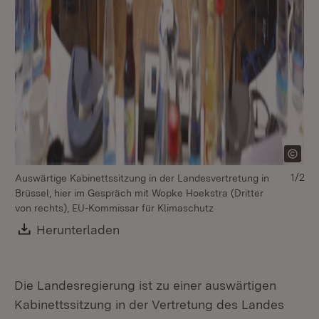
1/2
Au
Auswärtige Kabinettssitzung in der Landesvertretung in
Br
Brüssel, hier im Gespräch mit Wopke Hoekstra (Dritter
Cl
von rechts), EU-Kommissar für Klimaschutz
De
Download:
Herunterladen
(Öffnet in neuem Fenster)
Die Landesregierung ist zu einer auswärtigen
Kabinettssitzung in der Vertretung des Landes