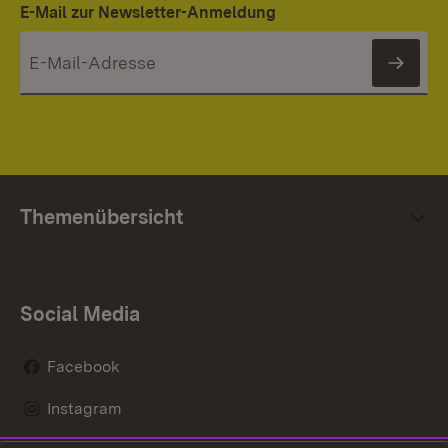
E-Mail zur Newsletter-Anmeldung
News
Themenübersicht
Social Media
Facebook
Instagram