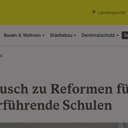
Extern:
Landesportal
Bauen & Wohnen
Städtebau
Denkmalschutz
S
ht
usch zu Reformen f
rführende Schulen