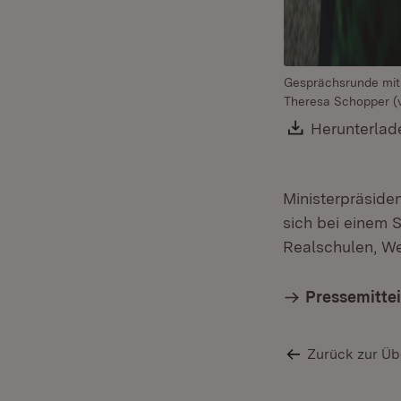
Gesprächsrunde mit 
Theresa Schopper (v
Download:
Herunterlad
Ministerpräside
sich bei einem 
Realschulen, W
Pressemitte
Zurück zur Üb