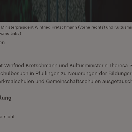
Ministerpräsident Winfried Kretschmann (vorne rechts) und Kultusmin
orne links)
en
(Öffnet in neuem Fenster)
nt Winfried Kretschmann und Kultusministerin Theresa
Schulbesuch in Pfullingen zu Neuerungen der Bildungs
erkrealschulen und Gemeinschaftsschulen ausgetausch
ilung
ersicht