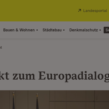
Extern:
Landesportal
Bauen & Wohnen
Städtebau
Denkmalschutz
S
ht
kt zum Europadialo