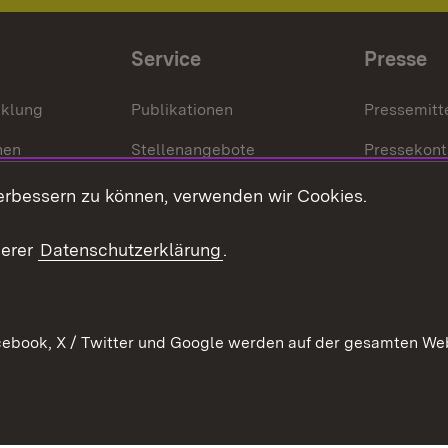
Service
Presse
cklung
Publikationen
Pressemitt
nen
Stellenangebote
Pressekont
Kontakt
Mediathek
erbessern zu können, verwenden wir Cookies.
tz
Anfahrt
serer
Datenschutzerklärung
.
ebook, X / Twitter und Google werden auf der gesamten Webs
Kontakt
Datenschutz
Erklärung zur Barrierefreiheit