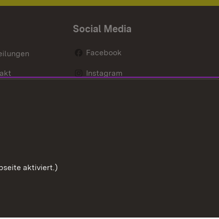
Social Media
Facebook
eilungen
akt
Instagram
LinkedIn
Social Wall
Youtube
eite aktiviert.)
Zum Sei
Benutzungshinweise
Impressum
Cookies