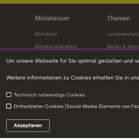
Ministerium
Themen
Ministerin
Landesentwi
Ministerialdirektor
Bauen & Woh
Organisation und Aufgaben
Städtebau
Um unsere Webseite für Sie optimal gestalten und v
Denkmalschu
Weitere Informationen zu Cookies erhalten Sie in un
Technisch notwendige Cookies
Drittanbieter-Cookies (Social-Media-Elemente von Fac
Link zum Landesportal
Akzeptieren