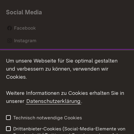
Social Media
Facebook
Instagram
LinkedIn
Um unsere Webseite für Sie optimal gestalten
Social Wall
und verbessern zu können, verwenden wir
Cookies.
Youtube
Weitere Informationen zu Cookies erhalten Sie in
Zum 
unserer
Datenschutzerklärung
.
Kontakt
Datenschutz
Erklärung zur
Benutzungshinweise
Technisch notwendige Cookies
Barrierefreiheit
Drittanbieter-Cookies (Social-Media-Elemente von
Impressum
Cookies