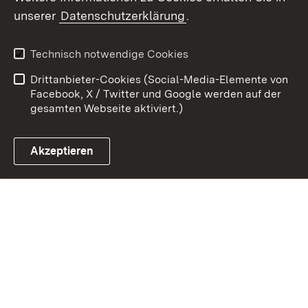
Zum 
unserer
Datenschutzerklärung
.
Kontakt
Datenschutz
Erklärung zur
Benutzungshinweise
Technisch notwendige Cookies
Barrierefreiheit
Drittanbieter-Cookies (Social-Media-Elemente von
Impressum
Cookies
Facebook, X / Twitter und Google werden auf der
gesamten Webseite aktiviert.)
Akzeptieren
Link zum Landesportal