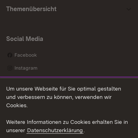
Themenübersicht
Social Media
Facebook
Instagram
LinkedIn
Um unsere Webseite für Sie optimal gestalten
Social Wall
und verbessern zu können, verwenden wir
Cookies.
Youtube
Weitere Informationen zu Cookies erhalten Sie in
Zum 
unserer
Datenschutzerklärung
.
Kontakt
Datenschutz