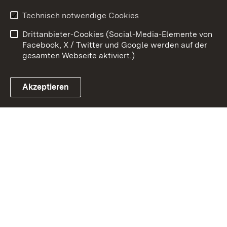
Erklärung zur
Benutzungshinweise
Technisch notwendige Cookies
Barrierefreiheit
Drittanbieter-Cookies (Social-Media-Elemente von
Impressum
Cookies
Facebook, X / Twitter und Google werden auf der
gesamten Webseite aktiviert.)
Akzeptieren
Link zum Landesportal