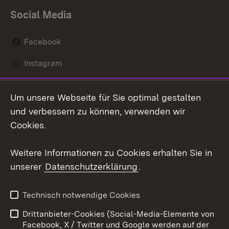
Social Media
Facebook
Instagram
LinkedIn
Um unsere Webseite für Sie optimal gestalten
Social Wall
und verbessern zu können, verwenden wir
Cookies.
Youtube
Weitere Informationen zu Cookies erhalten Sie in
Zum 
unserer
Datenschutzerklärung
.
Kontakt
Datenschutz
Erklärung zur
Benutzungshinweise
Technisch notwendige Cookies
Barrierefreiheit
Drittanbieter-Cookies (Social-Media-Elemente von
Impressum
Cookies
Facebook, X / Twitter und Google werden auf der