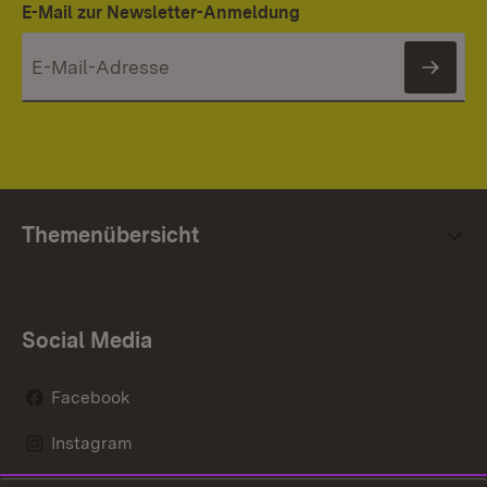
E-Mail zur Newsletter-Anmeldung
News
Themenübersicht
Social Media
Facebook
Instagram