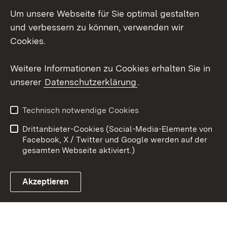
LinkedIn
Um unsere Webseite für Sie optimal gestalten
Social Wall
und verbessern zu können, verwenden wir
Cookies.
Youtube
Weitere Informationen zu Cookies erhalten Sie in
Zum 
unserer
Datenschutzerklärung
.
Kontakt
Datenschutz
Erklärung zur
Benutzungshinweise
Technisch notwendige Cookies
Barrierefreiheit
Drittanbieter-Cookies (Social-Media-Elemente von
Impressum
Cookies
Facebook, X / Twitter und Google werden auf der
gesamten Webseite aktiviert.)
Akzeptieren
Link zum Landesportal