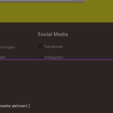
Social Media
Facebook
eilungen
akt
Instagram
LinkedIn
Social Wall
Youtube
eite aktiviert.)
Zum Sei