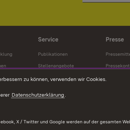
Service
Presse
cklung
Publikationen
Pressemitt
nen
Stellenangebote
Pressekont
Kontakt
Mediathek
erbessern zu können, verwenden wir Cookies.
tz
Anfahrt
serer
Datenschutzerklärung
.
ebook, X / Twitter und Google werden auf der gesamten Webs