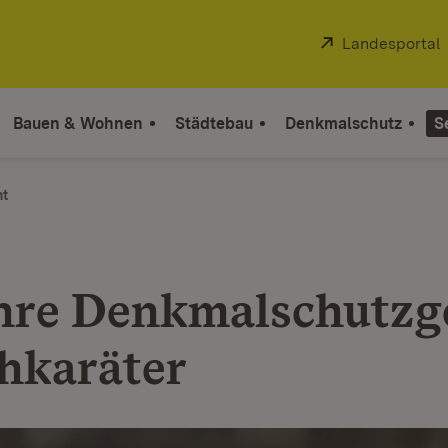
Extern:
Landesportal
Bauen & Wohnen
Städtebau
Denkmalschutz
S
ht
hre Denkmalschutzg
hkaräter