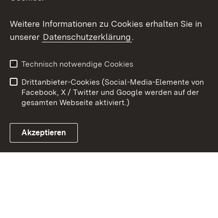
Youtube
Weitere Informationen zu Cookies erhalten Sie in
Zum 
unserer
Datenschutzerklärung
.
Kontakt
Datenschutz
Erklärung zur
Benutzungshinweise
Technisch notwendige Cookies
Barrierefreiheit
Drittanbieter-Cookies (Social-Media-Elemente von
Impressum
Cookies
Facebook, X / Twitter und Google werden auf der
gesamten Webseite aktiviert.)
Akzeptieren
Link zum Landesportal