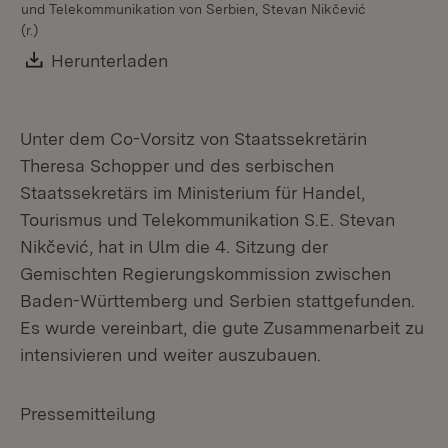
und Telekommunikation von Serbien, Stevan Nikčević
un
(r.)
(r.)
Download:
Herunterladen
(Öffnet in neuem Fenster)
Unter dem Co-Vorsitz von Staatssekretärin
Theresa Schopper und des serbischen
Staatssekretärs im Ministerium für Handel,
Tourismus und Telekommunikation S.E. Stevan
Nikčević, hat in Ulm die 4. Sitzung der
Gemischten Regierungskommission zwischen
Baden-Württemberg und Serbien stattgefunden.
Es wurde vereinbart, die gute Zusammenarbeit zu
intensivieren und weiter auszubauen.
Pressemitteilung