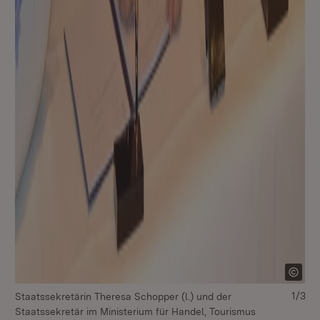
1/3
Staatssekretärin Theresa Schopper (l.) und der
St
Staatssekretär im Ministerium für Handel, Tourismus
St