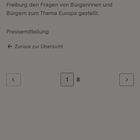
Freiburg den Fragen von Bürgerinnen und
Bürgern zum Thema Europa gestellt.
Pressemitteilung
Zurück zur Übersicht
Zur Seite
1
Zur letzten Seite
8
Zurück
Weiter