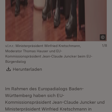
1/8
v.l.n.r.: Ministerpräsident Winfried Kretschmann,
v.l
Moderator Thomas Hauser und EU-
Mo
Kommissionspräsident Jean-Claude Juncker beim EU-
Ko
Bürgerdialog
Bü
Download:
Herunterladen
(Öffnet in neuem Fenster)
Im Rahmen des Europadialogs Baden-
Württemberg haben sich EU-
Kommissionspräsident Jean-Claude Juncker und
Ministerpräsident Winfried Kretschmann in