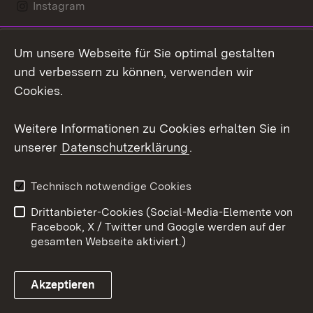
Instagram
LinkedIn
Um unsere Webseite für Sie optimal gestalten
Social Wall
und verbessern zu können, verwenden wir
Cookies.
Youtube
Weitere Informationen zu Cookies erhalten Sie in
Zum 
unserer
Datenschutzerklärung
.
Kontakt
Datenschutz
Erklärung zur
Benutzungshinweise
Technisch notwendige Cookies
Barrierefreiheit
Drittanbieter-Cookies (Social-Media-Elemente von
Impressum
Cookies
Facebook, X / Twitter und Google werden auf der
gesamten Webseite aktiviert.)
Akzeptieren
Link zum Landesportal