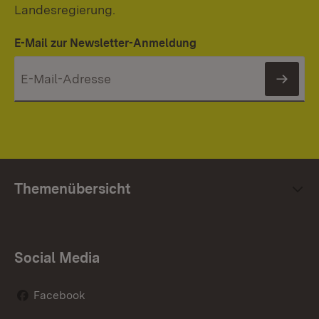
Landesregierung.
E-Mail zur Newsletter-Anmeldung
News
Themenübersicht
Social Media
Facebook