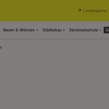
Extern:
Landesportal
Bauen & Wohnen
Städtebau
Denkmalschutz
S
ht