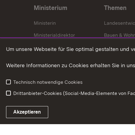
Ministerium
Themen
Ministerin
Landesentwi
Ministerialdirektor
Bauen & Woh
Organisation und Aufgaben
Städtebau
Um unsere Webseite für Sie optimal gestalten und v
Denkmalschu
Weitere Informationen zu Cookies erhalten Sie in un
Technisch notwendige Cookies
Drittanbieter-Cookies (Social-Media-Elemente von Fac
Link zum Landesportal
Akzeptieren