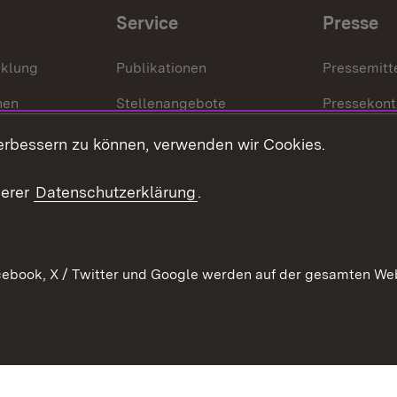
Service
Presse
cklung
Publikationen
Pressemitt
nen
Stellenangebote
Pressekont
Kontakt
Mediathek
erbessern zu können, verwenden wir Cookies.
tz
Anfahrt
serer
Datenschutzerklärung
.
ebook, X / Twitter und Google werden auf der gesamten Webs
Kontakt
Datenschutz
Erklärung zur Barrierefreiheit