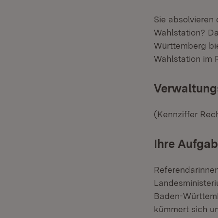
Sie absolvieren
Wahlstation? D
Württemberg bie
Wahlstation im 
Verwaltungs
(Kennziffer Rech
Ihre Aufga
Referendarinnen
Landesministeri
Baden-Württemb
kümmert sich u