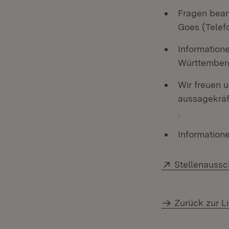
Fragen bean
Goes (Telef
Information
Württemberg
Wir freuen 
aussagekrä
(Öffnet in 
.
Information
Extern:
Stellenaussc
Zurück zur Li