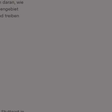
m daran, wie
mengebiet
nd treiben
Stuttgart in