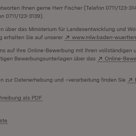
tworten Ihnen gerne Herr Fischer (Telefon 0711/123-31
on 0711/123-3139).
en über das Ministerium für Landesentwicklung und W
Extern:
 erhalten Sie auf unserer
www.mlw.baden-wuertte
uns auf Ihre Online-Bewerbung mit Ihren vollständigen 
Extern:
ftigen Bewerbungsunterlagen über das
Online-Bewe
neuem Fenster)
en zur Datenerhebung und –verarbeitung finden Sie
(Öffnet in neuem Fenster)
hreibung als PDF
ste