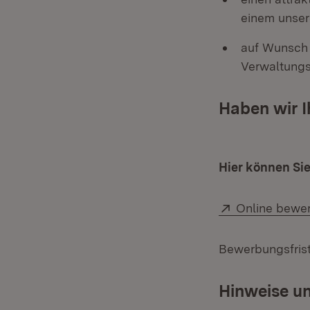
einem unser
auf Wunsch 
Verwaltungs
Haben wir I
Hier können Si
Extern:
Online bewe
Bewerbungsfrist
Hinweise u