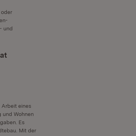
 oder
en-
- und
at
 Arbeit eines
ng und Wohnen
fgaben. Es
tebau. Mit der