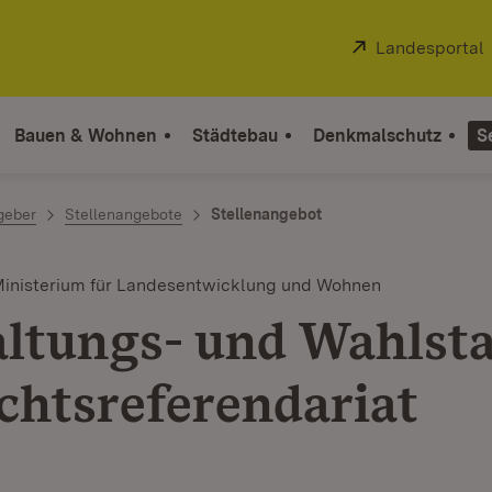
Extern:
Landesportal
Bauen & Wohnen
Städtebau
Denkmalschutz
S
geber
Stellenangebote
Stellenangebot
Ministerium für Landesentwicklung und Wohnen
ltungs- und Wahlsta
chtsreferendariat