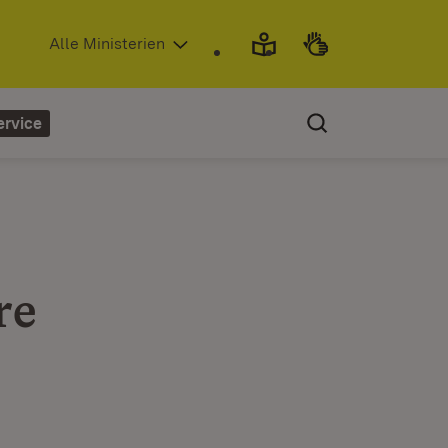
(Öffnet in neuem Fenster)
Alle Ministerien
ervice
re