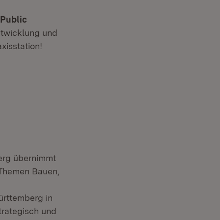
Public
ntwicklung und
xisstation!
erg übernimmt
 Themen Bauen,
ürttemberg in
trategisch und