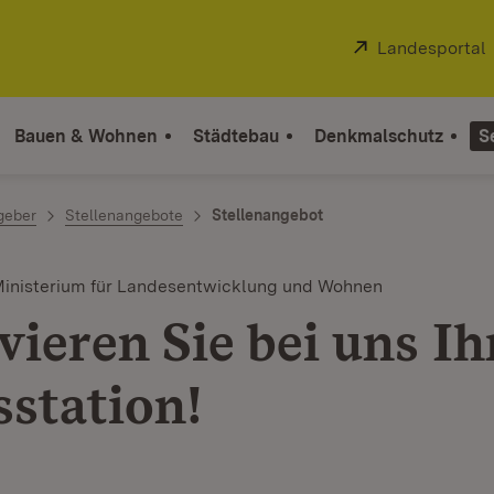
Extern:
Landesportal
Bauen & Wohnen
Städtebau
Denkmalschutz
S
geber
Stellenangebote
Stellenangebot
Ministerium für Landesentwicklung und Wohnen
ieren Sie bei uns Ih
sstation!