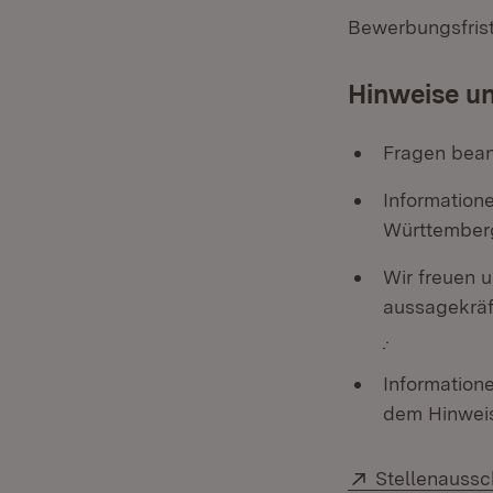
Bewerbungsfrist
Hinweise u
Fragen bean
Information
Württemberg
Wir freuen 
aussagekrä
(Öffnet in 
.
Information
dem Hinweis
Extern:
Stellenaussc