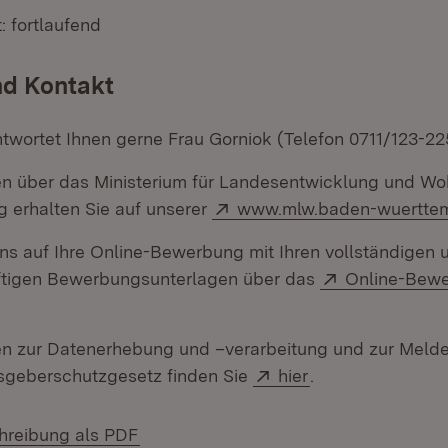
: fortlaufend
nd Kontakt
twortet Ihnen gerne Frau Gorniok (Telefon 0711/123-22
en über das Ministerium für Landesentwicklung und W
Extern:
 erhalten Sie auf unserer
www.mlw.baden-wuertte
uns auf Ihre Online-Bewerbung mit Ihren vollständigen 
Extern:
ftigen Bewerbungsunterlagen über das
Online-Bewe
neuem Fenster)
en zur Datenerhebung und –verarbeitung und zur Melde
Extern:
(Öffnet in neuem
geberschutzgesetz finden Sie
hier
.
(Öffnet in neuem Fenster)
hreibung als PDF