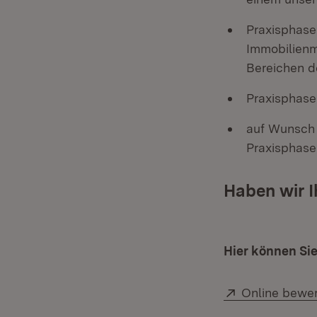
Praxisphase
Immobilienm
Bereichen d
Praxisphase
auf Wunsch 
Praxisphase
Haben wir I
Hier können Si
Extern:
Online bewe