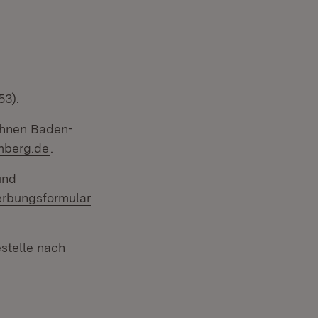
53).
ohnen Baden-
(Öffnet in neuem Fenster)
mberg.de
.
und
rbungsformular
stelle nach
 Fenster)