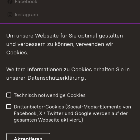
Facebook
Instagram
LinkedIn
Um unsere Webseite für Sie optimal gestalten
Social Wall
und verbessern zu können, verwenden wir
Cookies.
Youtube
Weitere Informationen zu Cookies erhalten Sie in
Zum 
unserer
Datenschutzerklärung
.
Kontakt
Datenschutz
Erklärung zur
Benutzungshinweise
Technisch notwendige Cookies
Barrierefreiheit
Drittanbieter-Cookies (Social-Media-Elemente von
Impressum
Cookies
Facebook, X / Twitter und Google werden auf der
gesamten Webseite aktiviert.)
Akzeptieren