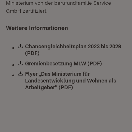
Ministerium von der berufundfamilie Service
GmbH zertifiziert.
Weitere Informationen
Download:
Chancengleichheitsplan 2023 bis 2029
(PDF)
(Öffnet in neuem Fenster)
Download:
Gremienbesetzung MLW (PDF)
(Öffnet in 
Download:
Flyer „Das Ministerium für
Landesentwicklung und Wohnen als
Arbeitgeber“ (PDF)
(Öffnet in neuem Fenste