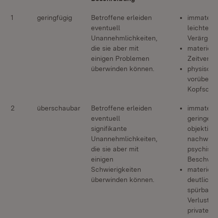
1
geringfügig
Betroffene erleiden
immateriel
eventuell
leichte
Unannehmlichkeiten,
Verärger
die sie aber mit
materiell:
einigen Problemen
Zeitverlus
überwinden können.
physisch:
vorüberg
Kopfschm
2
überschaubar
Betroffene erleiden
immateriel
eventuell
geringe, 
signifikante
objektiv
Unannehmlichkeiten,
nachweis
die sie aber mit
psychisc
einigen
Beschwe
Schwierigkeiten
materiell:
überwinden können.
deutlich
spürbarer
Verlust a
privatem