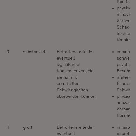
Komfort
physisch:
mindersc
körperlic
Schäden,
leichte
Krankheit
3
substanziell
Betroffene erleiden
immateriel
eventuell
schwere
signifikante
psychisc
Konsequenzen, die
Beschwe
sie nur mit
materiell:
ernsthaften
finanziell
Schwierigkeiten
Schwierig
überwinden können.
physisch:
schwere
körperlic
Beschwe
4
groß
Betroffene erleiden
immateriel
eventuell
dauerhaft