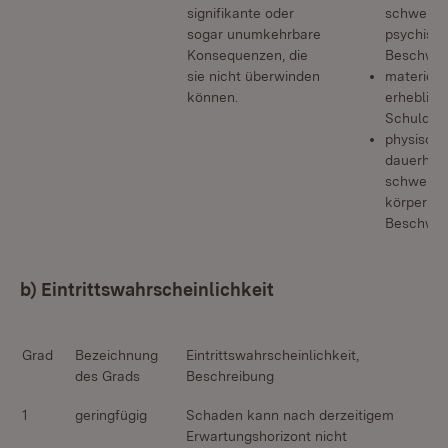
signifikante oder
schwere
sogar unumkehrbare
psychisc
Konsequenzen, die
Beschwe
sie nicht überwinden
materiell:
können.
erheblich
Schulden
physisch:
dauerhaft
schwere
körperlic
Beschwe
b) Eintrittswahrscheinlichkeit
Grad
Bezeichnung
Eintrittswahrscheinlichkeit,
des Grads
Beschreibung
1
geringfügig
Schaden kann nach derzeitigem
Erwartungshorizont nicht