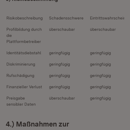
Risikobeschreibung
Schadensschwere
Eintrittswahrscheinli
Profilbildung durch
überschaubar
überschaubar
die
Plattformbetreiber
Identitätsdiebstahl
geringfügig
geringfügig
Diskriminierung
geringfügig
geringfügig
Rufschädigung
geringfügig
geringfügig
Finanzieller Verlust
geringfügig
geringfügig
Preisgabe
überschaubar
geringfügig
sensibler Daten
4.) Maßnahmen zur