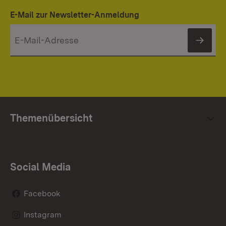
E-Mail zur Newsletter-Anmeldung
News
Themenübersicht
Social Media
Facebook
Instagram