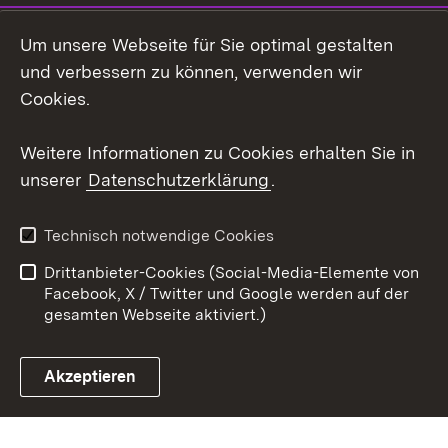
LinkedIn
Um unsere Webseite für Sie optimal gestalten
Social Wall
und verbessern zu können, verwenden wir
Cookies.
Youtube
Weitere Informationen zu Cookies erhalten Sie in
Zum 
unserer
Datenschutzerklärung
.
Kontakt
Datenschutz
Erklärung zur
Benutzungshinweise
Technisch notwendige Cookies
Barrierefreiheit
Drittanbieter-Cookies (Social-Media-Elemente von
Impressum
Cookies
Facebook, X / Twitter und Google werden auf der
gesamten Webseite aktiviert.)
Akzeptieren
Link zum Landesportal