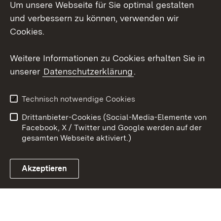
Um unsere Webseite für Sie optimal gestalten
Social Wall
und verbessern zu können, verwenden wir
Cookies.
Youtube
Weitere Informationen zu Cookies erhalten Sie in
Zum 
unserer
Datenschutzerklärung
.
Kontakt
Datenschutz
Erklärung zur
Benutzungshinweise
Technisch notwendige Cookies
Barrierefreiheit
Drittanbieter-Cookies (Social-Media-Elemente von
Impressum
Cookies
Facebook, X / Twitter und Google werden auf der
gesamten Webseite aktiviert.)
Akzeptieren
Link zum Landesportal