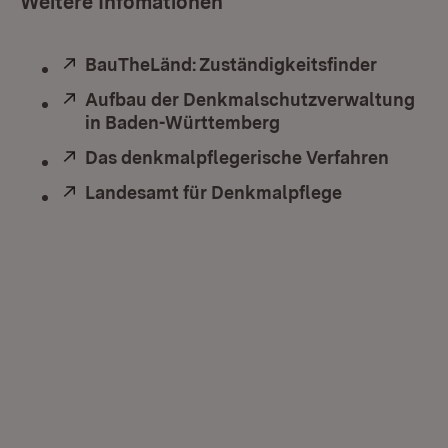
Weitere Infomationen
Extern:
BauTheLänd: Zuständigkeitsfinder
(Öffnet 
Extern:
Aufbau der Denkmalschutzverwaltung
in Baden-Württemberg
(Öffnet in neuem Fe
Extern:
Das denkmalpflegerische Verfahren
(Öffne
Extern:
Landesamt für Denkmalpflege
(Öffnet in n