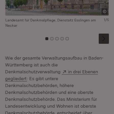
1/5
Landesamt für Denkmalpflege, Dienstsitz Esslingen am
La
Neckar
Zu Kachel: 0
Zu Kachel: 1
Zu Kachel: 2
Zu Kachel: 3
Zu Kachel: 4
Wie der gesamte Verwaltungsaufbau in Baden-
Württemberg ist auch die
Extern:
Denkmalschutzverwaltung
in drei Ebenen
(Öffnet in neuem Fenster)
gegliedert
: Es gibt untere
Denkmalschutzbehörden, höhere
Denkmalschutzbehörden und eine oberste
Denkmalschutzbehörde. Das Ministerium für
Landesentwicklung und Wohnen ist oberste
Denkmalschutzbehörde, entscheidet über