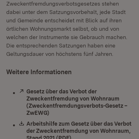
Zweckentfremdungsverbotsgesetzes stehen
dabei unter dem Satzungsvorbehalt, jede Stadt
und Gemeinde entscheidet mit Blick auf ihren
örtlichen Wohnungsmarkt selbst, ob und von
welchen der Instrumente sie Gebrauch machen.
Die entsprechenden Satzungen haben eine
Geltungsdauer von höchstens fünf Jahren.
Weitere Informationen
Extern:
Gesetz über das Verbot der
Zweckentfremdung von Wohnraum
(Zweckentfremdungsverbots-Gesetz –
ZwEWG)
(Öffnet in neuem Fenster)
Download:
Arbeitshilfe zum Gesetz über das Verbot
der Zweckentfremdung von Wohnraum,
Stand 2021 (PDF)
(Öffnet in neuem Fenster)