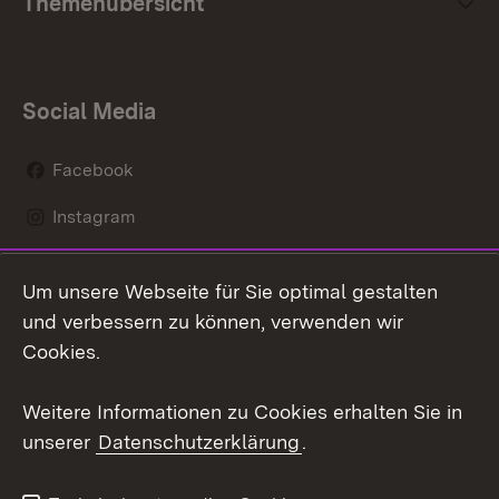
Themenübersicht
Social Media
Facebook
Instagram
LinkedIn
Um unsere Webseite für Sie optimal gestalten
Social Wall
und verbessern zu können, verwenden wir
Cookies.
Youtube
Weitere Informationen zu Cookies erhalten Sie in
Zum 
unserer
Datenschutzerklärung
.
Kontakt
Datenschutz
Erklärung zur
Benutzungshinweise