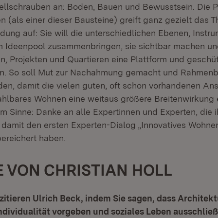
ellschrauben an: Boden, Bauen und Bewusstsein. Die 
n (als einer dieser Bausteine) greift ganz gezielt das 
dung auf: Sie will die unterschiedlichen Ebenen, Instr
em Ideenpool zusammenbringen, sie sichtbar machen u
en, Projekten und Quartieren eine Plattform und gesch
ten. So soll Mut zur Nachahmung gemacht und Rahmen
en, damit die vielen guten, oft schon vorhandenen Ans
ahlbares Wohnen eine weitaus größere Breitenwirkung 
em Sinne: Danke an alle Expertinnen und Experten, die i
 damit den ersten Experten-Dialog „Innovatives Wohne
ereichert haben.
 VON CHRISTIAN HOLL
e zitieren Ulrich Beck, indem Sie sagen, dass Architek
dividualität vorgeben und soziales Leben ausschließ