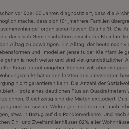
schon vor über 30 Jahren diagnostiziert, dass die Archi
glich mache, dass sich für „mehrere Familien übergr
usammenhänge“ organisieren lassen. Das heißt: Die Arc
 zu, dass sich Gemeinschaften jenseits der Kleinfamilie 
den Alltag zu bewältigen. Ein Alltag, der heute noch vi
ebensformen und -modellen jenseits der Kleinfamilie ge
 gehen ja noch weiter und sind viel grundsätzlicher. A
 aller Kürze darauf eingehen können, will aber ein paar
Wohnungsmarkt hat in den letzten drei Jahrzehnten bew
rgung nicht garantieren kann. Die Anzahl der Sozialw
halbiert – trotz eines deutlichen Plus an Quadratmetern
zeichnen. Gleichzeitig sind die Mieten explodiert. Das 
ngung und hat soziale Wirkungen, sondern hat auch erh
gen, etwa in Bezug auf die Pendlerverkehre. Und noch e
hen Ein- und Zweifamilienhäuser 82% aller Wohnhäuse