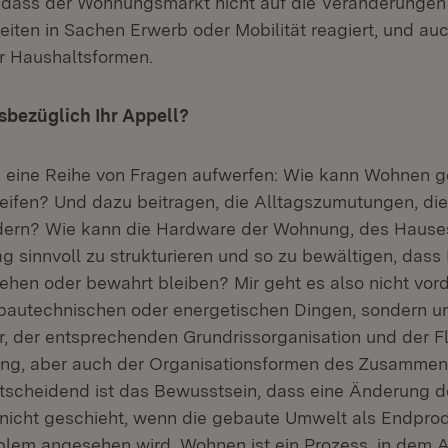
h, dass der Wohnungsmarkt nicht auf die Veränderungen
iten in Sachen Erwerb oder Mobilität reagiert, und auc
r Haushaltsformen.
sbezüglich Ihr Appell?
 eine Reihe von Fragen aufwerfen: Wie kann Wohnen ge
reifen? Und dazu beitragen, die Alltagszumutungen, die
dern? Wie kann die Hardware der Wohnung, des Hauses
ag sinnvoll zu strukturieren und so zu bewältigen, dass
tehen oder bewahrt bleiben? Mir geht es also nicht vor
 bautechnischen oder energetischen Dingen, sondern u
ur, der entsprechenden Grundrissorganisation und der 
ng, aber auch der Organisationsformen des Zusammen
tscheidend ist das Bewusstsein, dass eine Änderung d
icht geschieht, wenn die gebaute Umwelt als Endpro
lem angesehen wird. Wohnen ist ein Prozess, in dem Ar