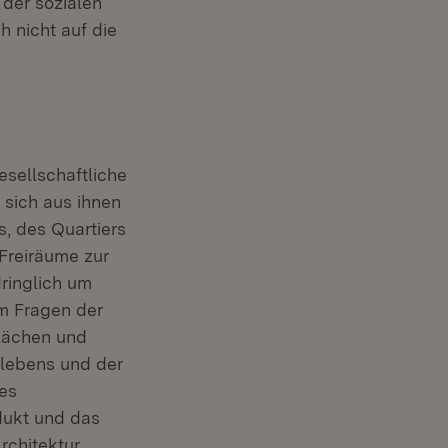
 der sozialen
h nicht auf die
sellschaftliche
 sich aus ihnen
, des Quartiers
 Freiräume zur
dringlich um
m Fragen der
Flächen und
lebens und der
es
dukt und das
chitektur,