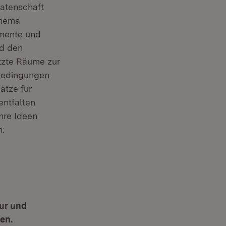
Patenschaft
Thema
umente und
nd den
ützte Räume zur
bedingungen
ätze für
entfalten
hre Ideen
n:
tur und
en.