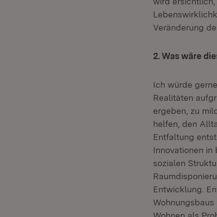
wird ersichtlic
Lebenswirklichke
Veränderung de
2. Was wäre die
Ich würde gerne
Realitäten aufg
ergeben, zu mil
helfen, den Allt
Entfaltung ents
Innovationen in
sozialen Strukt
Raumdisponieru
Entwicklung. En
Wohnungsbaus n
Wohnen als Prob