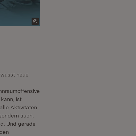
ewusst neue
ohnraumoffensive
kann, ist
lle Aktivitäten
sondern auch,
nd. Und gerade
 den