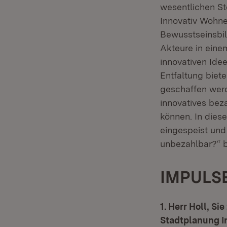
wesentlichen St
Innovativ Wohne
Bewusstseinsbil
Akteure in ein
innovativen Ide
Entfaltung bie
geschaffen werd
innovatives bez
können. In dies
eingespeist und
unbezahlbar?“ b
IMPULSE
1. Herr Holl, Si
Stadtplanung In