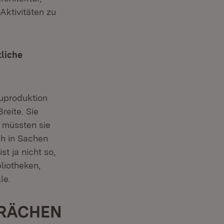
Aktivitäten zu
tliche
uproduktion
reite. Sie
i müssten sie
h in Sachen
t ja nicht so,
liotheken,
le.
PRÄCHEN