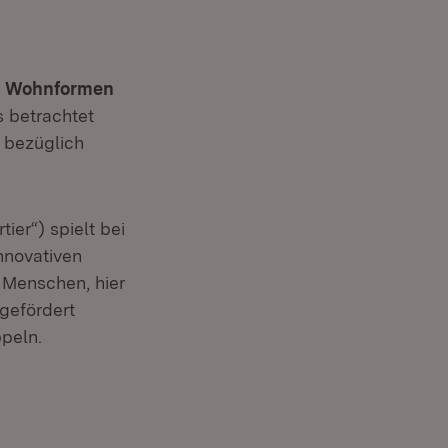
n Wohnformen
 betrachtet
– bezüglich
tier“) spielt bei
nnovativen
 Menschen, hier
gefördert
peln.