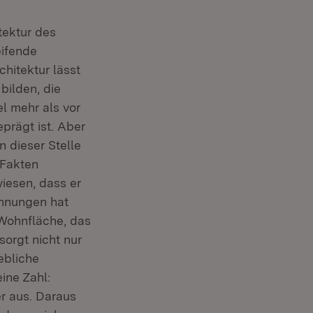
tektur des
eifende
hitektur lässt
bilden, die
el mehr als vor
prägt ist. Aber
n dieser Stelle
 Fakten
iesen, dass er
ohnungen hat
 Wohnfläche, das
sorgt nicht nur
ebliche
ine Zahl:
r aus. Daraus