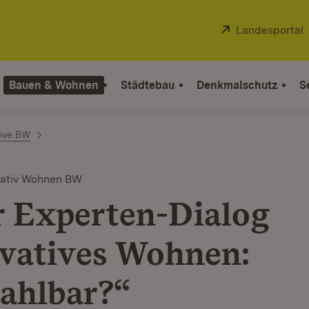
Extern:
Landesportal
Bauen & Wohnen
Städtebau
Denkmalschutz
S
ive BW
vativ Wohnen BW
r Experten-Dialog
vatives Wohnen:
ahlbar?“