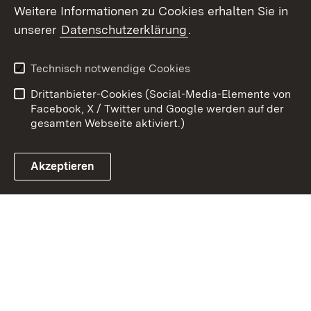
Weitere Informationen zu Cookies erhalten Sie in
Zum 
unserer
Datenschutzerklärung
.
Kontakt
Datenschutz
Erklärung zur
Benutzungshinweise
Technisch notwendige Cookies
Barrierefreiheit
Drittanbieter-Cookies (Social-Media-Elemente von
Impressum
Cookies
Facebook, X / Twitter und Google werden auf der
gesamten Webseite aktiviert.)
Akzeptieren
Link zum Landesportal