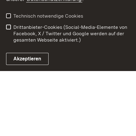
Kontakt
Datenschutz
Erklärung zur
Benutzungshinweise
Technisch notwendige Cookies
Barrierefreiheit
Drittanbieter-Cookies (Social-Media-Elemente von
Impressum
Cookies
Facebook, X / Twitter und Google werden auf der
gesamten Webseite aktiviert.)
Akzeptieren
Link zum Landesportal